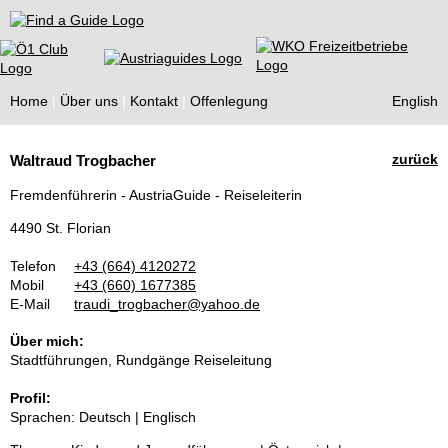
Find a Guide
Home
Über uns
Kontakt
Offenlegung
English
Tourist
zurück
Waltraud Trogbacher
Guides
Fremdenführerin - AustriaGuide - Reiseleiterin
4490 St. Florian
Telefon
+43 (664) 4120272
Mobil
+43 (660) 1677385
E-Mail
traudi_trogbacher@yahoo.de
Über mich:
Stadtführungen, Rundgänge Reiseleitung
Profil:
Sprachen: Deutsch | Englisch