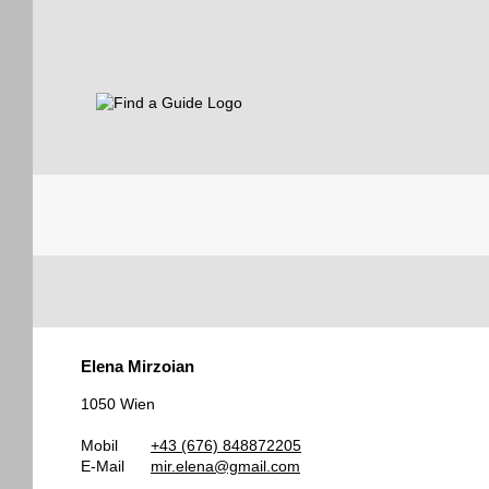
Find a Guide
Tourist
Elena Mirzoian
Guides
1050 Wien
Mobil
+43 (676) 848872205
E-Mail
mir.elena@gmail.com