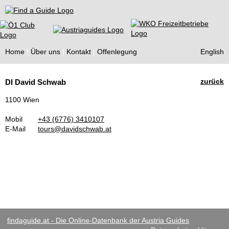
Find a Guide
Home
Über uns
Kontakt
Offenlegung
English
Tourist
zurück
DI David Schwab
Guides
1100 Wien
Mobil
+43 (6776) 3410107
E-Mail
tours@davidschwab.at
findaguide.at - Die Online-Datenbank der Austria Guides