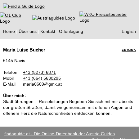
Find a Guide
Home
Über uns
Kontakt
Offenlegung
English
Tourist
zurück
Maria Luise Bucher
Guides
6145 Navis
Telefon
+43 (5273) 6871
Mobil
+43 (664) 5630295
E-Mail
maria0609@gmx.at
Über mich:
Stadtführungen -. Reiseleitungen Begeben Sie sich mit mir abseits
der großen Straßen, damit wir gemeinsam mit offenen Augen und
offenem Herz die Naturschönheiten entdecken können.
findaguide.at - Die Online-Datenbank der Austria Guides