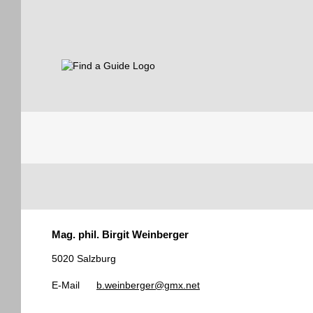
Find a Guide
Tourist
Mag. phil. Birgit Weinberger
Guides
5020 Salzburg
E-Mail
b.weinberger@gmx.net