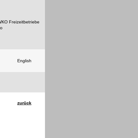
English
zurück