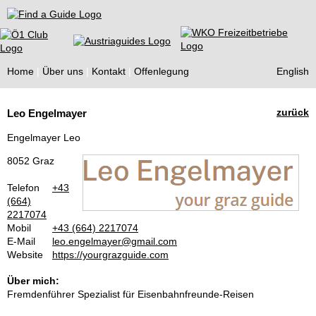
Find a Guide
Home
Über uns
Kontakt
Offenlegung
English
Tourist
zurück
Leo Engelmayer
Guides
Engelmayer Leo
8052 Graz
Telefon
+43
(664)
2217074
Mobil
+43 (664) 2217074
E-Mail
leo.engelmayer@gmail.com
Website
https://yourgrazguide.com
Über mich:
Fremdenführer Spezialist für Eisenbahnfreunde-Reisen