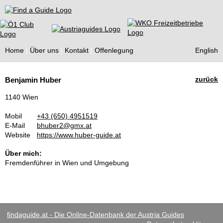
Find a Guide
Home
Über uns
Kontakt
Offenlegung
English
Tourist
zurück
Benjamin Huber
Guides
1140 Wien
Mobil
+43 (650) 4951519
E-Mail
bhuber2@gmx.at
Website
https://www.huber-guide.at
Über mich:
Fremdenführer in Wien und Umgebung
findaguide.at - Die Online-Datenbank der Austria Guides