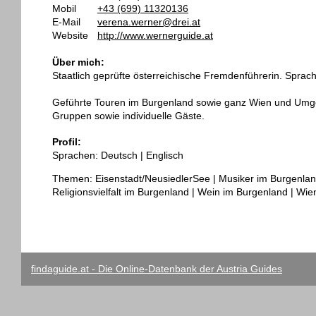
Mobil
+43 (699) 11320136
E-Mail
verena.werner@drei.at
Website
http://www.wernerguide.at
Über mich:
Staatlich geprüfte österreichische Fremdenführerin. Sprach
Geführte Touren im Burgenland sowie ganz Wien und Umg
Gruppen sowie individuelle Gäste.
Profil:
Sprachen: Deutsch | Englisch
Themen: Eisenstadt/NeusiedlerSee | Musiker im Burgenlan
Religionsvielfalt im Burgenland | Wein im Burgenland | Wie
findaguide.at - Die Online-Datenbank der Austria Guides