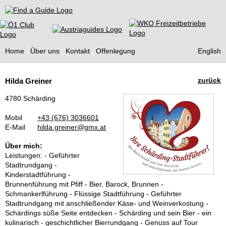
Find a Guide
Home
Über uns
Kontakt
Offenlegung
English
Tourist
zurück
Hilda Greiner
Guides
4780 Schärding
Mobil
+43 (676) 3036601
E-Mail
hilda.greiner@gmx.at
Über mich:
Leistungen: - Geführter
Stadtrundgang -
Kinderstadtführung -
Brunnenführung mit Pfiff - Bier, Barock, Brunnen -
Schmankerlführung - Flüssige Stadtführung - Geführter
Stadtrundgang mit anschließender Käse- und Weinverkostung -
Schärdings süße Seite entdecken - Schärding und sein Bier - ein
kulinarisch - geschichtlicher Bierrundgang - Genuss auf Tour