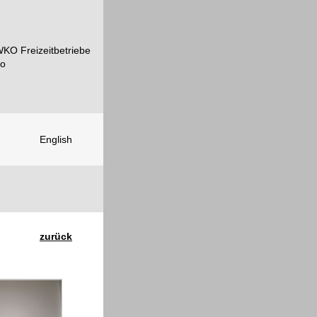
English
zurück