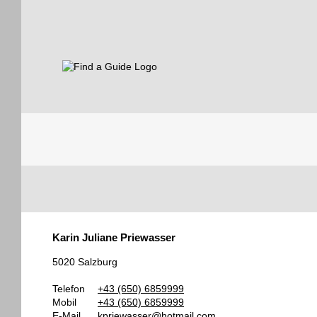
Find a Guide
Tourist
Karin Juliane Priewasser
Guides
5020 Salzburg
Telefon
+43 (650) 6859999
Mobil
+43 (650) 6859999
E-Mail
kpriewasser@hotmail.com