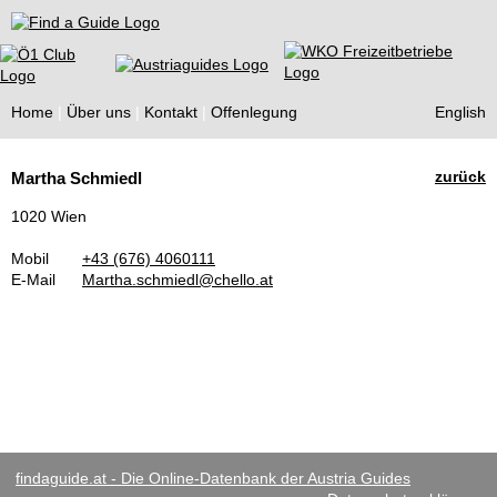
Find a Guide
Home
Über uns
Kontakt
Offenlegung
English
Tourist
zurück
Martha Schmiedl
Guides
1020 Wien
Mobil
+43 (676) 4060111
E-Mail
Martha.schmiedl@chello.at
findaguide.at - Die Online-Datenbank der Austria Guides