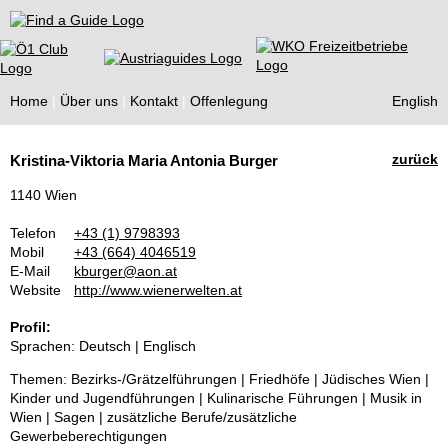
Find a Guide
Home
Über uns
Kontakt
Offenlegung
English
Tourist
zurück
Kristina-Viktoria Maria Antonia Burger
Guides
1140 Wien
Telefon
+43 (1) 9798393
Mobil
+43 (664) 4046519
E-Mail
kburger@aon.at
Website
http://www.wienerwelten.at
Profil:
Sprachen: Deutsch | Englisch
Themen: Bezirks-/Grätzelführungen | Friedhöfe | Jüdisches Wien |
Kinder und Jugendführungen | Kulinarische Führungen | Musik in
Wien | Sagen | zusätzliche Berufe/zusätzliche
Gewerbeberechtigungen