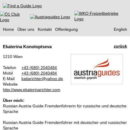
Find a Guide
Home
Über uns
Kontakt
Offenlegung
English
Tourist
zurück
Ekaterina Konotoptseva
Guides
1210 Wien
Telefon
+43 (680) 2040484
Mobil
+43 (680) 2040484
E-Mail
katiarichter@yahoo.de
Website
http://www.ekaterinarichter.com
Über mich:
Russian Austria Guide Fremdenführerin für russische und deutsche
Sprache
Russian Austria Guide Fremdenführer mit deutscher und russischer
Sprache