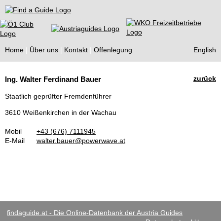
Find a Guide
Home
Über uns
Kontakt
Offenlegung
English
Tourist
zurück
Ing. Walter Ferdinand Bauer
Guides
Staatlich geprüfter Fremdenführer
3610 Weißenkirchen in der Wachau
Mobil
+43 (676) 7111945
E-Mail
walter.bauer@powerwave.at
findaguide.at - Die Online-Datenbank der Austria Guides