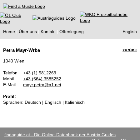
Find a Guide
Home
Über uns
Kontakt
Offenlegung
English
Tourist
zurück
Petra Mayr-Wrba
Guides
1040 Wien
Telefon
+43 (1) 5812269
Mobil
+43 (664) 3585252
E-Mail
mayr.petra@a1.net
Profil:
Sprachen: Deutsch | Englisch | Italienisch
findaguide.at - Die Online-Datenbank der Austria Guides