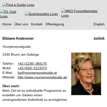
Find a Guide
Home
Über uns
Kontakt
Offenlegung
English
Tourist
zurück
Bibiane Andessner
Guides
Yourpersonalguide
2345 Brunn am Gebirge
Telefon
+43 (2236) 384175
Mobil
+43 (650) 3123373
E-Mail
ba@yourpersonalguide.at
Website
http://www.yourpersonalguide.at/
Über mich:
Mein Ziel ist es individuelle Programme zu
erstellen um Gästen einen
unvergesslichen Aufenthalt zu ermöglichen.