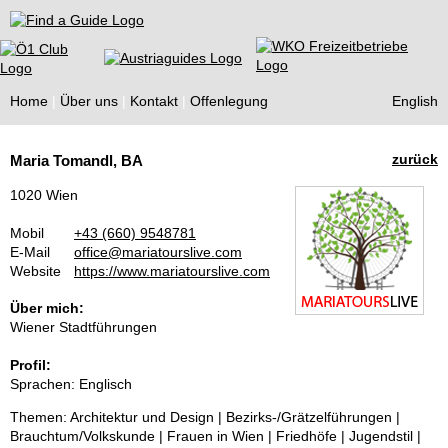
Find a Guide
Home
Über uns
Kontakt
Offenlegung
English
Tourist
zurück
Maria Tomandl, BA
Guides
1020 Wien
Mobil
+43 (660) 9548781
E-Mail
office@mariatourslive.com
Website
https://www.mariatourslive.com
Über mich:
Wiener Stadtführungen
Profil:
Sprachen: Englisch
Themen: Architektur und Design | Bezirks-/Grätzelführungen |
Brauchtum/Volkskunde | Frauen in Wien | Friedhöfe | Jugendstil |