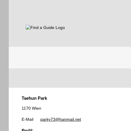
Find a Guide
Tourist
Taehun Park
Guides
1170 Wien
E-Mail
parky73@hanmail.net
Profil: