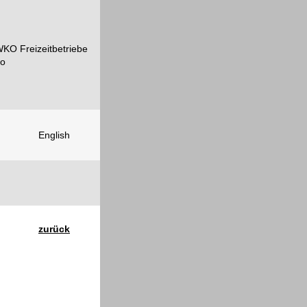
English
zurück