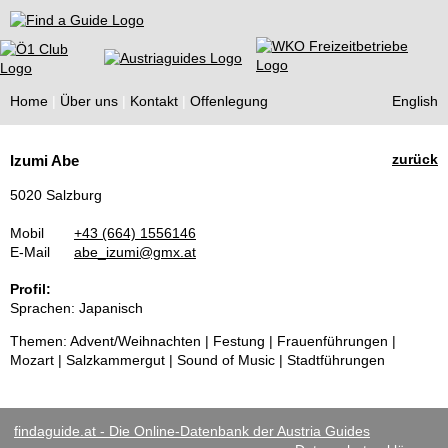
Find a Guide
Home
Über uns
Kontakt
Offenlegung
English
Tourist
zurück
Izumi Abe
Guides
5020 Salzburg
Mobil
+43 (664) 1556146
E-Mail
abe_izumi@gmx.at
Profil:
Sprachen: Japanisch
Themen: Advent/Weihnachten | Festung | Frauenführungen |
Mozart | Salzkammergut | Sound of Music | Stadtführungen
findaguide.at - Die Online-Datenbank der Austria Guides