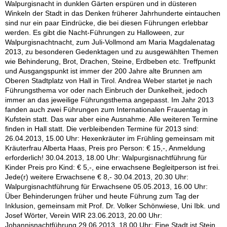
Walpurgisnacht in dunklen Gärten erspüren und in düsteren
Winkeln der Stadt in das Denken früherer Jahrhunderte eintauchen
sind nur ein paar Eindrücke, die bei diesen Führungen erlebbar
werden. Es gibt die Nacht-Führungen zu Halloween, zur
Walpurgisnachtnacht, zum Juli-Vollmond am Maria Magdalenatag
2013, zu besonderen Gedenktagen und zu ausgewählten Themen
wie Behinderung, Brot, Drachen, Steine, Erdbeben etc. Treffpunkt
und Ausgangspunkt ist immer der 200 Jahre alte Brunnen am
Oberen Stadtplatz von Hall in Tirol. Andrea Weber startet je nach
Führungsthema vor oder nach Einbruch der Dunkelheit, jedoch
immer an das jeweilige Führungsthema angepasst. Im Jahr 2013
fanden auch zwei Führungen zum Internationalen Frauentag in
Kufstein statt. Das war aber eine Ausnahme. Alle weiteren Termine
finden in Hall statt. Die verbleibenden Termine für 2013 sind:
26.04.2013, 15.00 Uhr: Hexenkräuter im Frühling gemeinsam mit
Kräuterfrau Alberta Haas, Preis pro Person: € 15,-, Anmeldung
erforderlich! 30.04.2013, 18.00 Uhr: Walpurgisnachtführung für
Kinder Preis pro Kind: € 5,-, eine erwachsene Begleitperson ist frei.
Jede(r) weitere Erwachsene € 8,- 30.04.2013, 20.30 Uhr:
Walpurgisnachtführung für Erwachsene 05.05.2013, 16.00 Uhr:
Über Behinderungen früher und heute Führung zum Tag der
Inklusion, gemeinsam mit Prof. Dr. Volker Schönwiese, Uni Ibk. und
Josef Wörter, Verein WIR 23.06.2013, 20.00 Uhr:
Johannisnachtführung 29.06,2013, 18.00 Uhr: Eine Stadt ist Stein