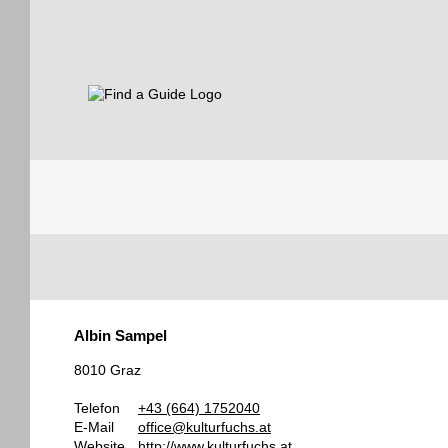
Find a Guide
Tourist
Albin Sampel
Guides
8010 Graz
Telefon
+43 (664) 1752040
E-Mail
office@kulturfuchs.at
Website
http://www.kulturfuchs.at