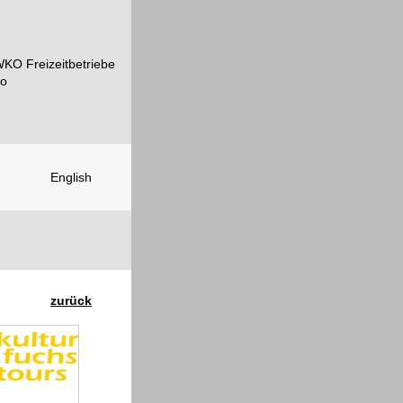
English
zurück