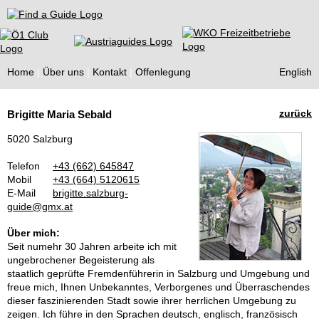
Find a Guide
Home
Über uns
Kontakt
Offenlegung
English
Tourist
zurück
Brigitte Maria Sebald
Guides
5020 Salzburg
Telefon
+43 (662) 645847
Mobil
+43 (664) 5120615
E-Mail
brigitte.salzburg-
guide@gmx.at
Über mich:
Seit numehr 30 Jahren arbeite ich mit
ungebrochener Begeisterung als
staatlich geprüfte Fremdenführerin in Salzburg und Umgebung und
freue mich, Ihnen Unbekanntes, Verborgenes und Überraschendes
dieser faszinierenden Stadt sowie ihrer herrlichen Umgebung zu
zeigen. Ich führe in den Sprachen deutsch, englisch, französisch