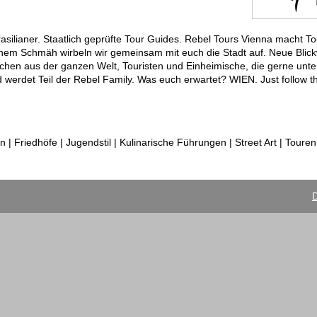
silianer. Staatlich geprüfte Tour Guides. Rebel Tours Vienna macht T
chem Schmäh wirbeln wir gemeinsam mit euch die Stadt auf. Neue Blickw
n aus der ganzen Welt, Touristen und Einheimische, die gerne unte
erdet Teil der Rebel Family. Was euch erwartet? WIEN. Just follow th
 | Friedhöfe | Jugendstil | Kulinarische Führungen | Street Art | Tour
D