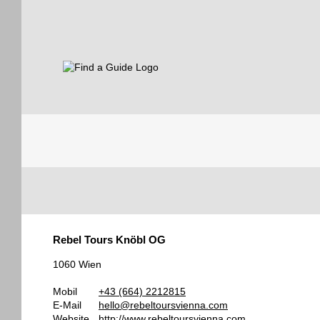
Find a Guide
Tourist
Rebel Tours Knöbl OG
Guides
1060 Wien
Mobil
+43 (664) 2212815
E-Mail
hello@rebeltoursvienna.com
Website
http://www.rebeltoursvienna.com