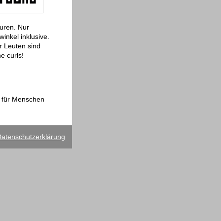
ouren. Nur
inkel inklusive.
r Leuten sind
e curls!
en für Menschen
atenschutzerklärung