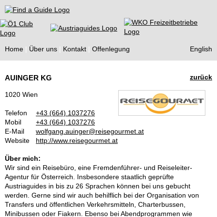
Find a Guide
Home
Über uns
Kontakt
Offenlegung
English
Tourist
zurück
AUINGER KG
Guides
1020 Wien
Telefon
+43 (664) 1037276
Mobil
+43 (664) 1037276
E-Mail
wolfgang.auinger@reisegourmet.at
Website
http://www.reisegourmet.at
Über mich:
Wir sind ein Reisebüro, eine Fremdenführer- und Reiseleiter-
Agentur für Österreich. Insbesondere staatlich geprüfte
Austriaguides in bis zu 26 Sprachen können bei uns gebucht
werden. Gerne sind wir auch behilflich bei der Organisation von
Transfers und öffentlichen Verkehrsmitteln, Charterbussen,
Minibussen oder Fiakern. Ebenso bei Abendprogrammen wie