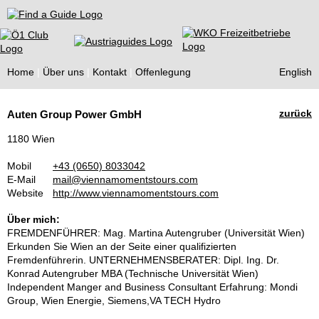
Find a Guide
Home
Über uns
Kontakt
Offenlegung
English
Tourist
zurück
Auten Group Power GmbH
Guides
1180 Wien
Mobil
+43 (0650) 8033042
E-Mail
mail@viennamomentstours.com
Website
http://www.viennamomentstours.com
Über mich:
FREMDENFÜHRER: Mag. Martina Autengruber (Universität Wien)
Erkunden Sie Wien an der Seite einer qualifizierten
Fremdenführerin. UNTERNEHMENSBERATER: Dipl. Ing. Dr.
Konrad Autengruber MBA (Technische Universität Wien)
Independent Manger and Business Consultant Erfahrung: Mondi
Group, Wien Energie, Siemens,VA TECH Hydro