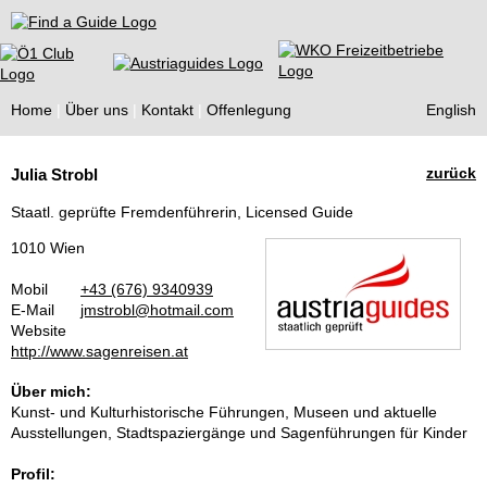
Find a Guide
Home
Über uns
Kontakt
Offenlegung
English
Tourist
zurück
Julia Strobl
Guides
Staatl. geprüfte Fremdenführerin, Licensed Guide
1010 Wien
Mobil
+43 (676) 9340939
E-Mail
jmstrobl@hotmail.com
Website
http://www.sagenreisen.at
Über mich:
Kunst- und Kulturhistorische Führungen, Museen und aktuelle
Ausstellungen, Stadtspaziergänge und Sagenführungen für Kinder
Profil: