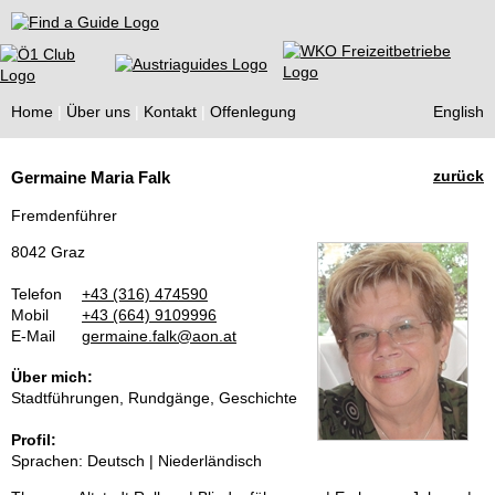
Find a Guide
Home
Über uns
Kontakt
Offenlegung
English
Tourist
zurück
Germaine Maria Falk
Guides
Fremdenführer
8042 Graz
Telefon
+43 (316) 474590
Mobil
+43 (664) 9109996
E-Mail
germaine.falk@aon.at
Über mich:
Stadtführungen, Rundgänge, Geschichte
Profil:
Sprachen: Deutsch | Niederländisch