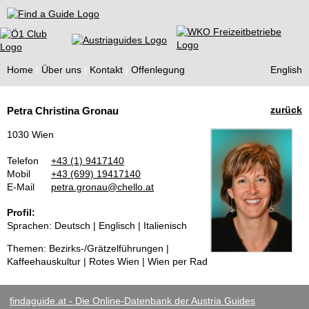
Find a Guide
Home
Über uns
Kontakt
Offenlegung
English
Tourist
zurück
Petra Christina Gronau
Guides
1030 Wien
Telefon
+43 (1) 9417140
Mobil
+43 (699) 19417140
E-Mail
petra.gronau@chello.at
Profil:
Sprachen: Deutsch | Englisch | Italienisch
Themen: Bezirks-/Grätzelführungen |
Kaffeehauskultur | Rotes Wien | Wien per Rad
findaguide.at - Die Online-Datenbank der Austria Guides