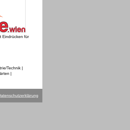
t Eindrücken für
rie/Technik |
ärten |
atenschutzerklärung