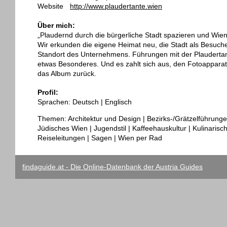
Website
http://www.plaudertante.wien
Über mich:
„Plaudernd durch die bürgerliche Stadt spazieren und Wie
Wir erkunden die eigene Heimat neu, die Stadt als Besuch
Standort des Unternehmens. Führungen mit der Plauderta
etwas Besonderes. Und es zahlt sich aus, den Fotoapparat 
das Album zurück.
Profil:
Sprachen: Deutsch | Englisch
Themen: Architektur und Design | Bezirks-/Grätzelführungen
Jüdisches Wien | Jugendstil | Kaffeehauskultur | Kulinaris
Reiseleitungen | Sagen | Wien per Rad
findaguide.at - Die Online-Datenbank der Austria Guides