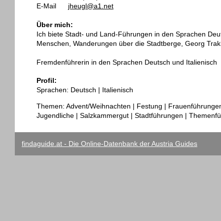
E-Mail
jheugl@a1.net
Über mich:
Ich biete Stadt- und Land-Führungen in den Sprachen Deuts
Menschen, Wanderungen über die Stadtberge, Georg Trakl, P
Fremdenführerin in den Sprachen Deutsch und Italienisch
Profil:
Sprachen: Deutsch | Italienisch
Themen: Advent/Weihnachten | Festung | Frauenführungen 
Jugendliche | Salzkammergut | Stadtführungen | Themenf
findaguide.at - Die Online-Datenbank der Austria Guides