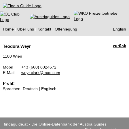
Find a Guide
Home
Über uns
Kontakt
Offenlegung
English
Tourist
zurück
Teodora Weyr
Guides
1180 Wien
Mobil
+43 (660) 8024672
E-Mail
weyr.clark@mac.com
Profil:
Sprachen: Deutsch | Englisch
findaguide.at - Die Online-Datenbank der Austria Guides