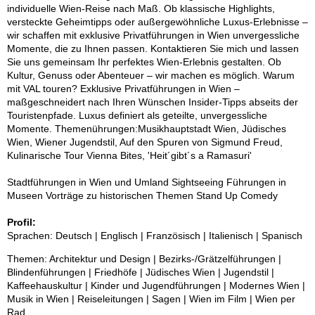
individuelle Wien-Reise nach Maß. Ob klassische Highlights,
versteckte Geheimtipps oder außergewöhnliche Luxus-Erlebnisse –
wir schaffen mit exklusive Privatführungen in Wien unvergessliche
Momente, die zu Ihnen passen. Kontaktieren Sie mich und lassen
Sie uns gemeinsam Ihr perfektes Wien-Erlebnis gestalten. Ob
Kultur, Genuss oder Abenteuer – wir machen es möglich. Warum
mit VAL touren? Exklusive Privatführungen in Wien –
maßgeschneidert nach Ihren Wünschen Insider-Tipps abseits der
Touristenpfade. Luxus definiert als geteilte, unvergessliche
Momente. Themenührungen:Musikhauptstadt Wien, Jüdisches
Wien, Wiener Jugendstil, Auf den Spuren von Sigmund Freud,
Kulinarische Tour Vienna Bites, 'Heit´gibt´s a Ramasuri'
Stadtführungen in Wien und Umland Sightseeing Führungen in
Museen Vorträge zu historischen Themen Stand Up Comedy
Profil:
Sprachen: Deutsch | Englisch | Französisch | Italienisch | Spanisch
Themen: Architektur und Design | Bezirks-/Grätzelführungen |
Blindenführungen | Friedhöfe | Jüdisches Wien | Jugendstil |
Kaffeehauskultur | Kinder und Jugendführungen | Modernes Wien |
Musik in Wien | Reiseleitungen | Sagen | Wien im Film | Wien per
Rad