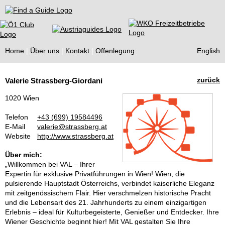
Find a Guide
Home
Über uns
Kontakt
Offenlegung
English
Tourist
zurück
Valerie Strassberg-Giordani
Guides
1020 Wien
Telefon
+43 (699) 19584496
E-Mail
valerie@strassberg.at
Website
http://www.strassberg.at
Über mich:
„Willkommen bei VAL – Ihrer
Expertin für exklusive Privatführungen in Wien! Wien, die
pulsierende Hauptstadt Österreichs, verbindet kaiserliche Eleganz
mit zeitgenössischem Flair. Hier verschmelzen historische Pracht
und die Lebensart des 21. Jahrhunderts zu einem einzigartigen
Erlebnis – ideal für Kulturbegeisterte, Genießer und Entdecker. Ihre
Wiener Geschichte beginnt hier! Mit VAL gestalten Sie Ihre