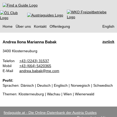
Find a Guide
Home
Über uns
Kontakt
Offenlegung
English
Tourist
zurück
Andrea Ilona Marianna Babak
Guides
3400 Klosterneuburg
Telefon
+43 (2243) 31537
Mobil
+43 (664) 5420365
E-Mail
andrea.babak@me.com
Profil:
Sprachen: Dänisch | Deutsch | Englisch | Norwegisch | Schwedisch
Themen: Klosterneuburg | Wachau | Wien | Wienerwald
findaguide.at - Die Online-Datenbank der Austria Guides