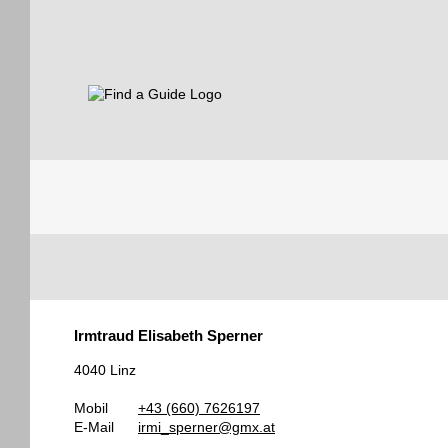
Find a Guide
Tourist
Irmtraud Elisabeth Sperner
Guides
4040 Linz
Mobil
+43 (660) 7626197
E-Mail
irmi_sperner@gmx.at