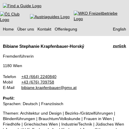
Find a Guide
Home
Über uns
Kontakt
Offenlegung
English
Tourist
zurück
Bibiane Stephanie Krapfenbauer-Horský
Guides
Fremdenführerin
1180 Wien
Telefon
+43 (664) 2240840
Mobil
+43 (676) 709758
E-Mail
bibiane.krapfenbauer@gmx.at
Profil:
Sprachen: Deutsch | Französisch
Themen: Architektur und Design | Bezirks-/Grätzelführungen |
Blindenführungen | Brauchtum/Volkskunde | Frauen in Wien |
Friedhöfe | Griechisches Wien | Industrie/Technik | Jüdisches Wien