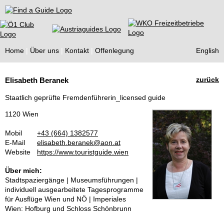
Find a Guide
Home
Über uns
Kontakt
Offenlegung
English
Tourist
zurück
Elisabeth Beranek
Guides
Staatlich geprüfte Fremdenführerin_licensed guide
1120 Wien
Mobil
+43 (664) 1382577
E-Mail
elisabeth.beranek@aon.at
Website
https://www.touristguide.wien
Über mich:
Stadtspaziergänge | Museumsführungen |
individuell ausgearbeitete Tagesprogramme
für Ausflüge Wien und NÖ | Imperiales
Wien: Hofburg und Schloss Schönbrunn