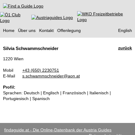
Find a Guide
Home
Über uns
Kontakt
Offenlegung
English
Tourist
zurück
Silvia Schwammschneider
Guides
1220 Wien
Mobil
+43 (650) 2230751
E-Mail
s.schwammschneider@aon.at
Profil:
Sprachen: Deutsch | Englisch | Französisch | Italienisch |
Portugiesisch | Spanisch
findaguide.at - Die Online-Datenbank der Austria Guides