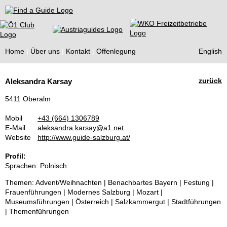
Find a Guide
Home
Über uns
Kontakt
Offenlegung
English
Tourist
zurück
Aleksandra Karsay
Guides
5411 Oberalm
Mobil
+43 (664) 1306789
E-Mail
aleksandra.karsay@a1.net
Website
http://www.guide-salzburg.at/
Profil:
Sprachen: Polnisch
Themen: Advent/Weihnachten | Benachbartes Bayern | Festung |
Frauenführungen | Modernes Salzburg | Mozart |
Museumsführungen | Österreich | Salzkammergut | Stadtführungen
| Themenführungen