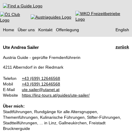
Find a Guide
Home
Über uns
Kontakt
Offenlegung
English
Tourist
zurück
Ute Andrea Sailer
Guides
Austria Guide - geprüfte Fremdenführerin
4211 Alberndorf in der Riedmark
Telefon
+43 (699) 12646568
Mobil
+43 (699) 12646568
E-Mail
ute.sailer@utanet.at
Website
https://linz-tours.at/guides/ute-sailer/
Über mich:
Stadtführungen, Rundgänge für alle Altersgruppen,
Themenführungen, Kulinarische Führungen, Stifter-Führungen,
Stadtteilführungen, ... in Linz, Gallneukirchen, Freistadt
Brucknerguide