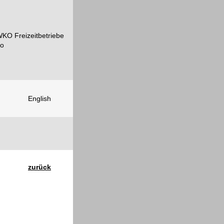
English
zurück