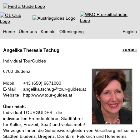
Find a Guide
Home
Über uns
Kontakt
Offenlegung
English
Tourist
zurück
Angelika Theresia Tschug
Guides
Individual TourGuides
6700 Bludenz
Mobil
+43 (650) 6671000
E-Mail
angelika.tschug@tour-guides.at
Website
http://www.tour-guides.at
Über mich:
Individual TOURGUIDES - die
individuellen Fremdenführer, Stadtführer
für Kultur, Freizeit, Spaß und vieles mehr!
Wir zeigen Ihnen die Sehenswürdigkeiten von Vorarlberg mit seinen
Städten Bludenz, Bregenz, Dornbirn, Feldkirch und Hohenems