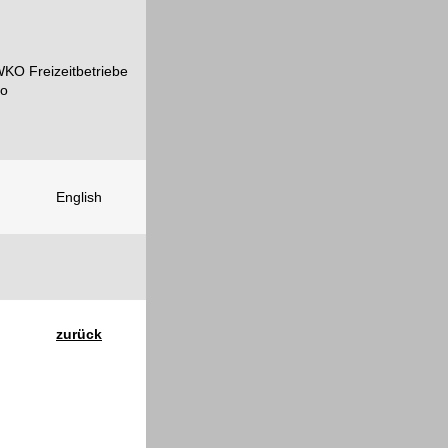
English
zurück