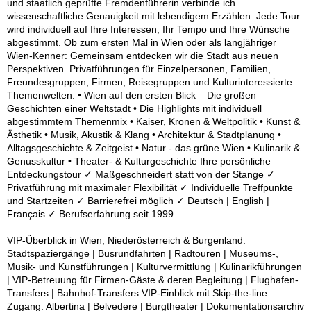
und staatlich geprüfte Fremdenführerin verbinde ich
wissenschaftliche Genauigkeit mit lebendigem Erzählen. Jede Tour
wird individuell auf Ihre Interessen, Ihr Tempo und Ihre Wünsche
abgestimmt. Ob zum ersten Mal in Wien oder als langjähriger
Wien-Kenner: Gemeinsam entdecken wir die Stadt aus neuen
Perspektiven. Privatführungen für Einzelpersonen, Familien,
Freundesgruppen, Firmen, Reisegruppen und Kulturinteressierte.
Themenwelten: • Wien auf den ersten Blick – Die großen
Geschichten einer Weltstadt • Die Highlights mit individuell
abgestimmtem Themenmix • Kaiser, Kronen & Weltpolitik • Kunst &
Ästhetik • Musik, Akustik & Klang • Architektur & Stadtplanung •
Alltagsgeschichte & Zeitgeist • Natur - das grüne Wien • Kulinarik &
Genusskultur • Theater- & Kulturgeschichte Ihre persönliche
Entdeckungstour ✓ Maßgeschneidert statt von der Stange ✓
Privatführung mit maximaler Flexibilität ✓ Individuelle Treffpunkte
und Startzeiten ✓ Barrierefrei möglich ✓ Deutsch | English |
Français ✓ Berufserfahrung seit 1999
VIP-Überblick in Wien, Niederösterreich & Burgenland:
Stadtspaziergänge | Busrundfahrten | Radtouren | Museums-,
Musik- und Kunstführungen | Kulturvermittlung | Kulinarikführungen
| VIP-Betreuung für Firmen-Gäste & deren Begleitung | Flughafen-
Transfers | Bahnhof-Transfers VIP-Einblick mit Skip-the-line
Zugang: Albertina | Belvedere | Burgtheater | Dokumentationsarchiv