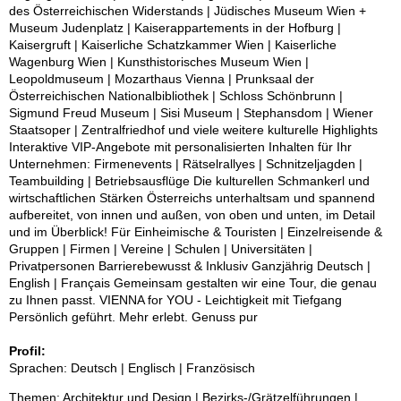
des Österreichischen Widerstands | Jüdisches Museum Wien +
Museum Judenplatz | Kaiserappartements in der Hofburg |
Kaisergruft | Kaiserliche Schatzkammer Wien | Kaiserliche
Wagenburg Wien | Kunsthistorisches Museum Wien |
Leopoldmuseum | Mozarthaus Vienna | Prunksaal der
Österreichischen Nationalbibliothek | Schloss Schönbrunn |
Sigmund Freud Museum | Sisi Museum | Stephansdom | Wiener
Staatsoper | Zentralfriedhof und viele weitere kulturelle Highlights
Interaktive VIP-Angebote mit personalisierten Inhalten für Ihr
Unternehmen: Firmenevents | Rätselrallyes | Schnitzeljagden |
Teambuilding | Betriebsausflüge Die kulturellen Schmankerl und
wirtschaftlichen Stärken Österreichs unterhaltsam und spannend
aufbereitet, von innen und außen, von oben und unten, im Detail
und im Überblick! Für Einheimische & Touristen | Einzelreisende &
Gruppen | Firmen | Vereine | Schulen | Universitäten |
Privatpersonen Barrierebewusst & Inklusiv Ganzjährig Deutsch |
English | Français Gemeinsam gestalten wir eine Tour, die genau
zu Ihnen passt. VIENNA for YOU - Leichtigkeit mit Tiefgang
Persönlich geführt. Mehr erlebt. Genuss pur
Profil:
Sprachen: Deutsch | Englisch | Französisch
Themen: Architektur und Design | Bezirks-/Grätzelführungen |