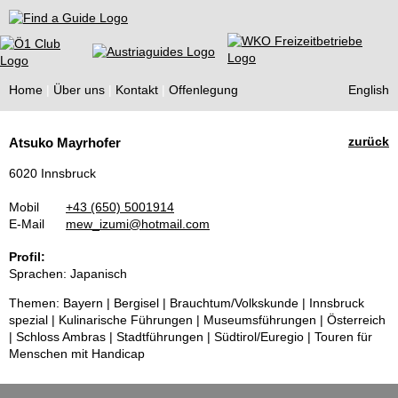
Find a Guide
Home
Über uns
Kontakt
Offenlegung
English
Tourist
zurück
Atsuko Mayrhofer
Guides
6020 Innsbruck
Mobil
+43 (650) 5001914
E-Mail
mew_izumi@hotmail.com
Profil:
Sprachen: Japanisch
Themen: Bayern | Bergisel | Brauchtum/Volkskunde | Innsbruck
spezial | Kulinarische Führungen | Museumsführungen | Österreich
| Schloss Ambras | Stadtführungen | Südtirol/Euregio | Touren für
Menschen mit Handicap