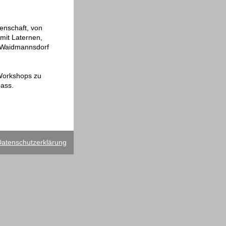
enschaft, von
mit Laternen,
n Waidmannsdorf
 Workshops zu
pass.
atenschutzerklärung