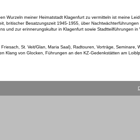
gen Wurzeln meiner Heimatstadt Klagenfurt zu vermitteln ist meine Leid
t, britischer Besatzungszeit 1945-1955, über Nachtwächterführungen 
 und zur erinnerungskultur in Klagenfurt sowie Stadtteilführungen i
, Friesach, St. Veit/Glan, Maria Saal), Radtouren, Vorträge, Seminare,
alen Klang von Glocken, Führungen an den KZ-Gedenkstätten am Loibl
D