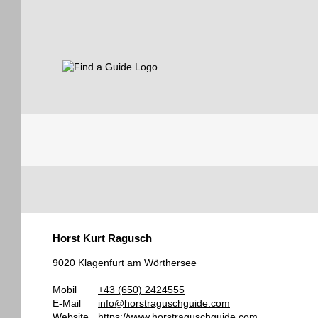
Find a Guide
Tourist
Horst Kurt Ragusch
Guides
9020 Klagenfurt am Wörthersee
Mobil
+43 (650) 2424555
E-Mail
info@horstraguschguide.com
Website
https://www.horstraguschguide.com