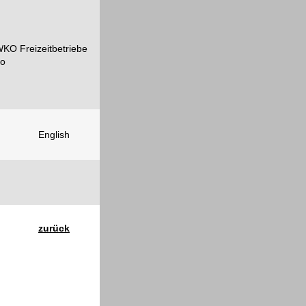
English
zurück