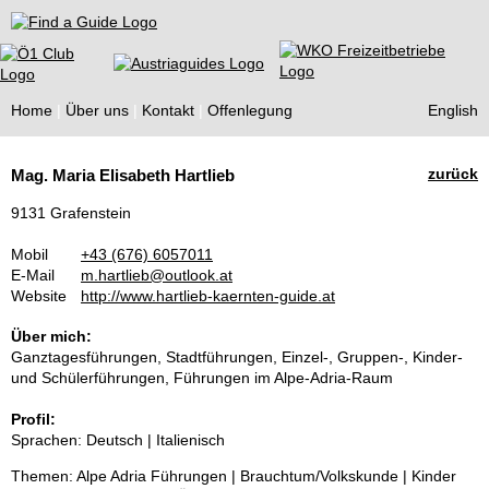
Find a Guide
Home
Über uns
Kontakt
Offenlegung
English
Tourist
zurück
Mag. Maria Elisabeth Hartlieb
Guides
9131 Grafenstein
Mobil
+43 (676) 6057011
E-Mail
m.hartlieb@outlook.at
Website
http://www.hartlieb-kaernten-guide.at
Über mich:
Ganztagesführungen, Stadtführungen, Einzel-, Gruppen-, Kinder-
und Schülerführungen, Führungen im Alpe-Adria-Raum
Profil:
Sprachen: Deutsch | Italienisch
Themen: Alpe Adria Führungen | Brauchtum/Volkskunde | Kinder