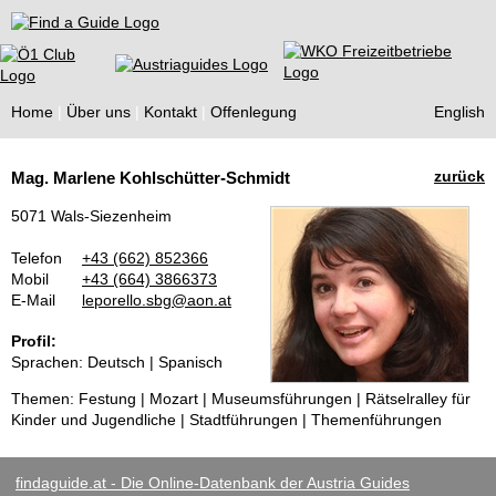
Find a Guide
Home
Über uns
Kontakt
Offenlegung
English
Tourist
zurück
Mag. Marlene Kohlschütter-Schmidt
Guides
5071 Wals-Siezenheim
Telefon
+43 (662) 852366
Mobil
+43 (664) 3866373
E-Mail
leporello.sbg@aon.at
Profil:
Sprachen: Deutsch | Spanisch
Themen: Festung | Mozart | Museumsführungen | Rätselralley für
Kinder und Jugendliche | Stadtführungen | Themenführungen
findaguide.at - Die Online-Datenbank der Austria Guides