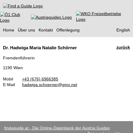
Find a Guide
Home
Über uns
Kontakt
Offenlegung
English
Tourist
zurück
Dr. Hadwiga Maria Natalie Schörner
Guides
Fremdenführerin
1190 Wien
Mobil
+43 (676) 6966385
E-Mail
hadwiga.schoerner@gmx.net
findaguide.at - Die Online-Datenbank der Austria Guides