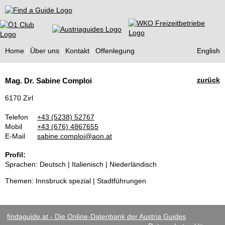
Find a Guide
Home
Über uns
Kontakt
Offenlegung
English
Tourist
zurück
Mag. Dr. Sabine Comploi
Guides
6170 Zirl
Telefon
+43 (5238) 52767
Mobil
+43 (676) 4867655
E-Mail
sabine.comploi@aon.at
Profil:
Sprachen: Deutsch | Italienisch | Niederländisch
Themen: Innsbruck spezial | Stadtführungen
findaguide.at - Die Online-Datenbank der Austria Guides